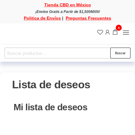
Saltar
Tienda CBD en México
al
¡Envios Gratis a Partir de $1,500MXN!
Politica de Envíos
|
Preguntas Frecuentes
contenido
0
Tienda
Tienda
CBD
CBD
en
México
en
Buscar
Buscar
México
por:
Lista de deseos
Mi lista de deseos