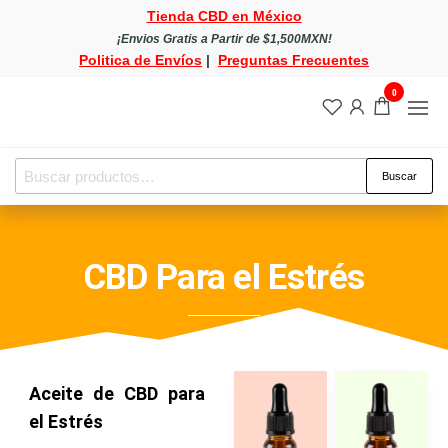
Tienda CBD en México
¡Envios Gratis a Partir de $1,500MXN!
Politica de Envíos
|
Preguntas Frecuentes
0
Tienda
Tienda
CBD
CBD
en
México
en
Buscar
México
CBD Para el Estrés
Aceite de CBD para
el Estrés