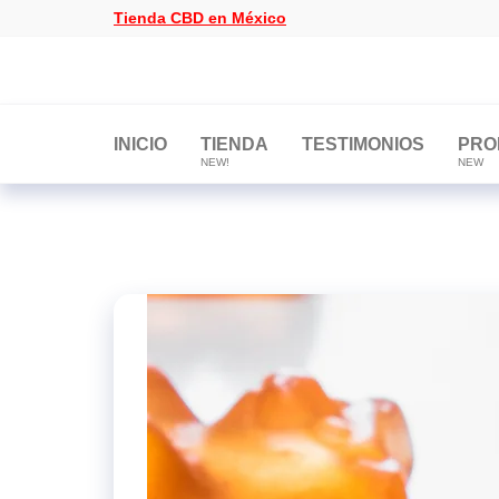
Saltar
Tienda CBD en México
al
contenido
Tienda
Tienda
CBD
CBD
en
México
en
INICIO
TIENDA
TESTIMONIOS
PRO
NEW!
NEW
México