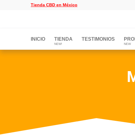
Tienda CBD en México
Tienda
Tienda
CBD
CBD
en
México
en
INICIO
TIENDA
TESTIMONIOS
PRO
NEW!
NEW
México
M