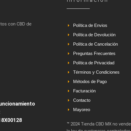
uctos con CBD de
Política de Envios
Política de Devolución
Política de Cancelación
Preguntas Frecuentes
Política de Privacidad
Términos y Condiciones
Métodos de Pago
Facturación
Contacto
funcionamiento
Mayoreo
:
18X00128
™ 2024 Tienda CBD MX no vende n
la ley de sustancias controlada