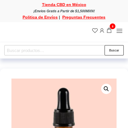
Saltar
Tienda CBD en México
al
¡Envios Gratis a Partir de $1,500MXN!
Politica de Envíos
|
Preguntas Frecuentes
contenido
0
Tienda
Tienda
CBD
CBD
en
México
en
Buscar
Buscar
México
por: