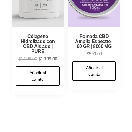
Cólageno
Pomada CBD
Hidrolizado con
Amplio Espectro |
CBD Aislado |
60 GR | 8000 MG
PÜRE
$
590.00
Original
Current
$
1,299.00
$
1,199.00
price
price
Añadir al
was:
is:
Añadir al
carrito
carrito
$1,299.00.
$1,199.00.