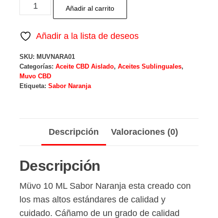
Aceite
Añadir al carrito
CBD
Aislado
Añadir a la lista de deseos
Sabor
SKU:
MUVNARA01
Naranja
Categorías:
Aceite CBD Aislado
,
Aceites Sublinguales
,
cantidad
Muvo CBD
Etiqueta:
Sabor Naranja
Descripción
Valoraciones (0)
Descripción
Müvo 10 ML Sabor Naranja esta creado con
los mas altos estándares de calidad y
cuidado. Cáñamo de un grado de calidad