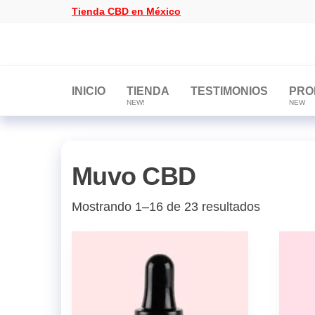
Saltar
Tienda CBD en México
al
contenido
Tienda
Tienda
CBD
CBD
en
México
en
INICIO
TIENDA
TESTIMONIOS
PRO
NEW!
NEW
México
Muvo CBD
Mostrando 1–16 de 23 resultados