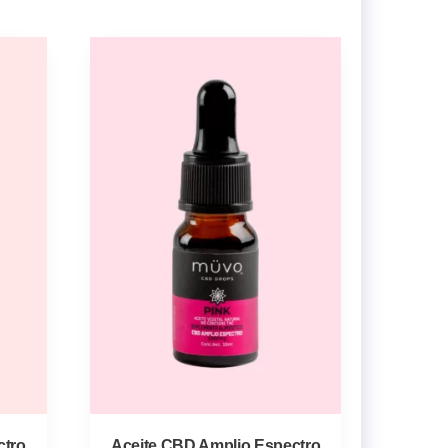
ctro
Aceite CBD Amplio Espectro