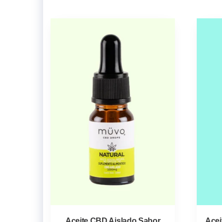
Aceite CBD Aislado Sabor
Acei