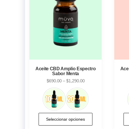
Aceite CBD Amplio Espectro
Ace
Sabor Menta
Price
$
690.00
–
$
1,290.00
range:
$690.00
through
$1,290.00
Este
Seleccionar opciones
producto