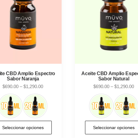
ite CBD Amplio Espectro
Aceite CBD Amplio Espe
Sabor Naranja
Sabor Natural
Price
Pr
$
690.00
–
$
1,290.00
$
690.00
–
$
1,290.00
range:
ra
$690.00
$
through
t
$1,290.00
$
Este
Seleccionar opciones
Seleccionar opciones
producto