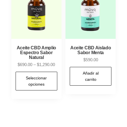
Aceite CBD Amplio
Aceite CBD Aislado
Espectro Sabor
Sabor Menta
Natural
$
590.00
Price
$
690.00
–
$
1,290.00
range:
Añadir al
Este
$690.00
Seleccionar
carrito
producto
opciones
through
tiene
$1,290.00
múltiples
variantes.
Las
opciones