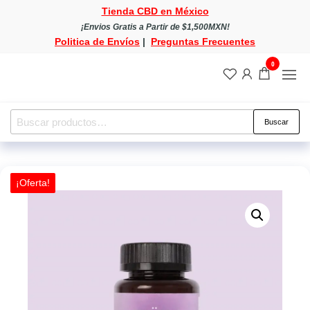
Saltar
Tienda CBD en México
al
¡Envios Gratis a Partir de $1,500MXN!
Politica de Envíos
|
Preguntas Frecuentes
contenido
0
Tienda
Tienda
CBD
CBD
en
México
en
Buscar
Buscar
México
por:
¡Oferta!