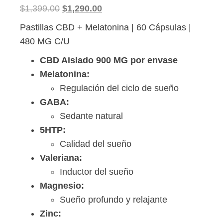
Original
Current
$
1,399.00
$
1,290.00
price
price
Pastillas CBD + Melatonina | 60 Cápsulas |
was:
is:
480 MG C/U
$1,399.00.
$1,290.00.
CBD Aislado 900 MG por envase
Melatonina:
Regulación del ciclo de sueño
GABA:
Sedante natural
5HTP:
Calidad del sueño
Valeriana:
Inductor del sueño
Magnesio:
Sueño profundo y relajante
Zinc: