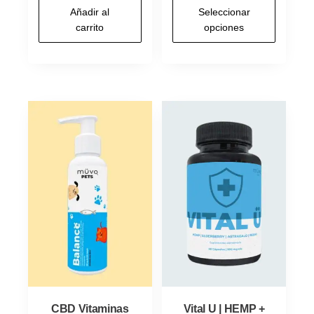
Este
$690.00
Añadir al
Seleccionar
prod
carrito
opciones
through
tiene
$1,290.0
múlti
varia
Las
opci
se
pued
elegi
en
la
pági
de
prod
CBD Vitaminas
Vital U | HEMP +