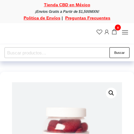
Saltar
Tienda CBD en México
al
¡Envios Gratis a Partir de $1,500MXN!
Politica de Envíos
|
Preguntas Frecuentes
contenido
0
Tienda
Tienda
CBD
CBD
en
México
en
Buscar
Buscar
México
por: