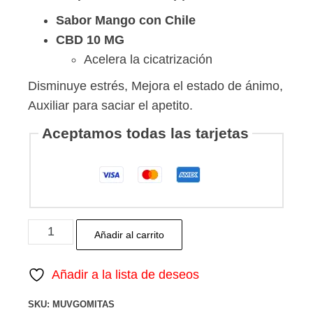
Sabor Mango con Chile
CBD 10 MG
Acelera la cicatrización
Disminuye estrés, Mejora el estado de ánimo,
Auxiliar para saciar el apetito.
Aceptamos todas las tarjetas
Gomitas
Añadir al carrito
con
CBD
Añadir a la lista de deseos
|
SKU:
MUVGOMITAS
Sabor